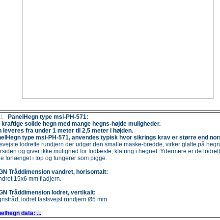
.1
PanelHegn type msi-PH-571:
 kraftige solide hegn med mange hegns-højde muligheder.
 leveres fra under 1 meter til 2,5 meter i højden.
elHegn type msi-PH-571, anvendes typisk hvor sikrings krav er større end nor
svejste lodrette rundjern der udgør den smalle maske-bredde, virker glatte på hegn
rsiden og giver ikke mulighed for fodfæste, klatring i hegnet. Ydermere er de lodret
de forlænget i top og fungerer som pigge.
N Tråddimension vandret, horisontalt:
dret 15x6 mm fladjern.
N Tråddimension lodret, vertikalt:
nstråd, lodret fastsvejst rundjern Ø5 mm
elhegn data: ...