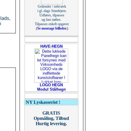
Gelænder / rækværk
i gl.-dags Smedejern.
Udføres, tilpasses
lads,
og fast støbes.
m
Tilpasses enkelt opgaver.
(
Se montage billeder.
)
HAVE-HEGN
LOGO HEGN
Modul Stålhegn
NY Lyskasserist !
GRATIS
Opmåling, Tilbud
Hurtig levering.