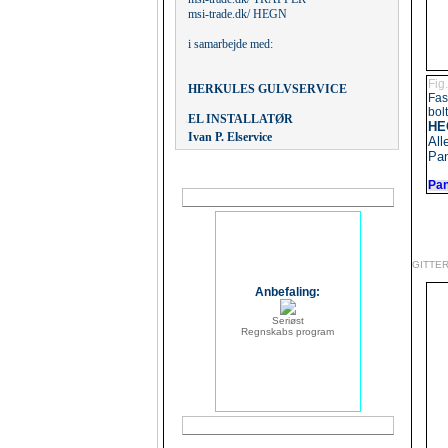
msi-trade.dk/ HEGN
i samarbejde med:
Fig
HERKULES
GULVSERVICE
Fas
bolt
.
EL
INSTALLATØR
HEG
Ivan P. Elservice
All
Pan
Pan
GITTE
Anbefaling:
Seriøst
Regnskabs program