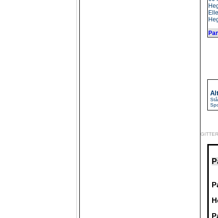
Hegn
Ell
Heg
Pan
Al
Stå
Spo
GITTE
P
P
H
P