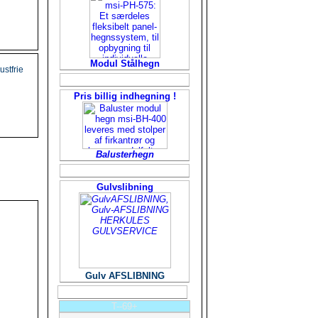
Modul Stålhegn
ustfrie
Pris billig indhegning !
Balusterhegn
Gulvslibning
Gulv AFSLIBNING
T--69+