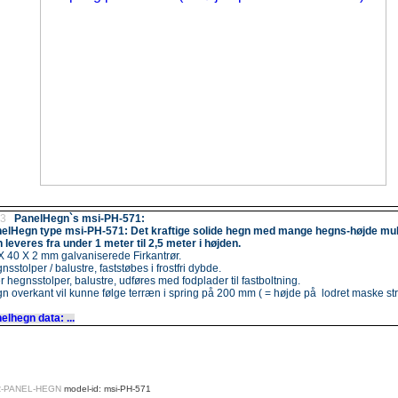
.3
PanelHegn`s msi-PH-571:
elHegn type msi-PH-571: Det kraftige solide hegn med mange hegns-højde mul
 leveres fra under 1 meter til 2,5 meter i højden.
X 40 X 2 mm galvaniserede Firkantrør.
sstolper / balustre, faststøbes i frostfri dybde.
er hegnsstolper, balustre, udføres med fodplader til fastboltning.
n overkant vil kunne følge terræn i spring på 200 mm ( = højde på lodret maske str
elhegn data: ...
R-PANEL-HEGN
model-id: msi-PH-571