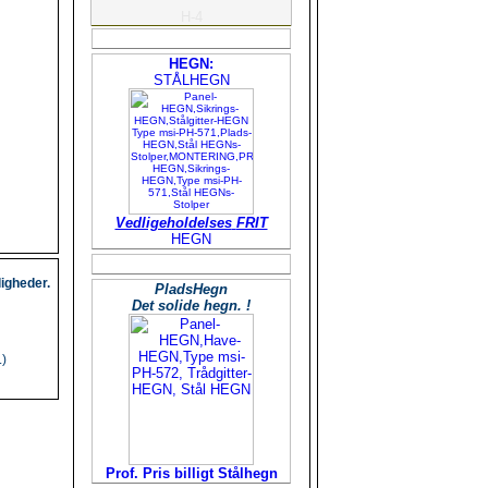
H-4
HEGN:
STÅLHEGN
Vedligeholdelses
FRIT
HEGN
igheder.
PladsHegn
Det solide hegn. !
.)
Prof. Pris billigt Stålhegn