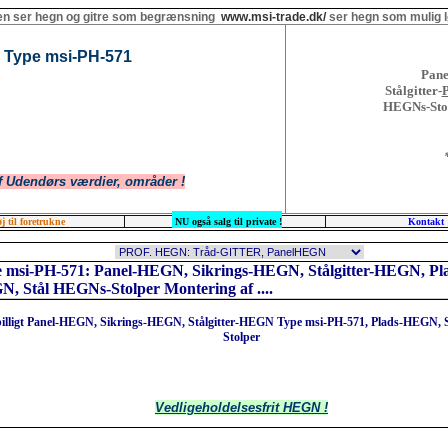
n ser hegn og gitre som begrænsning
www.msi-trade.dk/
ser hegn som mulig l
 Type msi-PH-571
Pane
Stålgitter-
HEGNs-Stolp
f Udendørs værdier, områder !
j til foretrukne
NU også salg til private !
Kontakt
 msi-PH-571: Panel-HEGN, Sikrings-HEGN, Stålgitter-HEGN, Pl
, Stål HEGNs-Stolper Montering af ....
 billigt Panel-HEGN, Sikrings-HEGN, Stålgitter-HEGN Type msi-PH-571, Plads-HEGN,
Stolper
Vedligeholdelsesfrit HEGN !