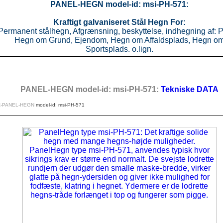
PANEL-HEGN model-id: msi-PH-571:
Kraftigt galvaniseret Stål Hegn For:
Permanent stålhegn, Afgrænsning, beskyttelse, indhegning af: P
Hegn om Grund, Ejendom, Hegn om Affaldsplads, Hegn o
Sportsplads. o.lign.
PANEL-HEGN model-id: msi-PH-571:
Tekniske DATA
R-PANEL-HEGN
model-id: msi-PH-571