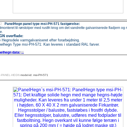
.2
PanelHegn panel type msi-PH-571 fastgørelse:
tmonteret til rørstolper med rustfri krog om det vandrette galvaniserede fladjern og r
e.
N overflade:
e Hegnsdele varmgalvaniseret efter forarbejdning.
elhegn Type msi-PH-571: Kan leveres i standard RAL farver.
elhegn data: ...
R-PANEL-HEGN
model-id: msi-PH-571