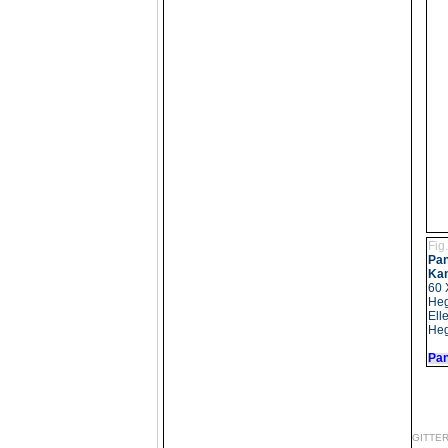
Fig
Pan
Kan
60 
Hegn
Ell
Heg
Pan
GITTE