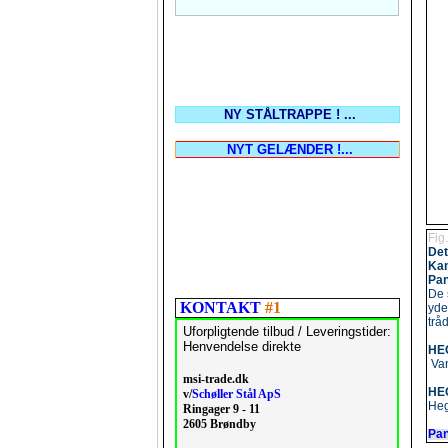
NY STÅLTRAPPE ! ...
NYT GELÆNDER !...
Fig
Det
Kan
Pan
De 
KONTAKT
#1
yde
trå
Uforpligtende tilbud / Leveringstider:
Henvendelse direkte
HEG
Van
msi-trade.dk
HEG
v/
Schøller Stål ApS
Heg
Ringager 9 - 11
2605 Brøndby
Pan