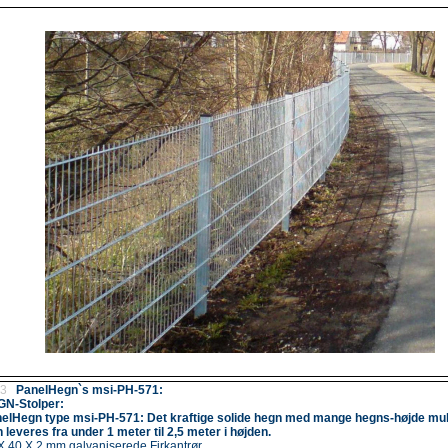
.3
PanelHegn`s msi-PH-571:
N-Stolper:
elHegn type msi-PH-571: Det kraftige solide hegn med mange hegns-højde mul
 leveres fra under 1 meter til 2,5 meter i højden.
X 40 X 2 mm galvaniserede Firkantrør.