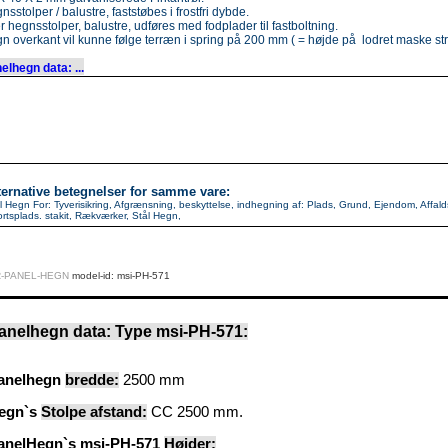
sstolper / balustre, faststøbes i frostfri dybde.
er hegnsstolper, balustre, udføres med fodplader til fastboltning.
n overkant vil kunne følge terræn i spring på 200 mm ( = højde på lodret maske str
elhegn data: ...
ternative betegnelser for samme vare:
l Hegn For: Tyverisikring, Afgrænsning, beskyttelse, indhegning af: Plads, Grund, Ejendom, Affald
rtsplads. stakit, Rækværker, Stål Hegn,
R-PANEL-HEGN
model-id: msi-PH-571
anelhegn data: Type msi-PH-571:
anelhegn
bredde:
2500 mm
egn`s
Stolpe afstand:
CC 2500 mm.
anelHegn`s msi-PH-571
Højder: