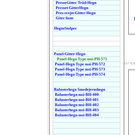
Presse
Gitter
Tråd-Hegn
Presset-GitterHegn
Pres-svejst-Gitter-Hegn
Gitre faste
.
HegnsStolper
.
.
.
Panel-Gitter-Hegn
Panel-Hegn Type msi-PH-571
Panel-Hegn Type msi-PH-572
GITTE
Panel-Hegn Type msi-PH-573
Panel-Hegn Type msi-PH-574
.
Balusterhegn Smedejernshegn
Balusterhegn msi-BH-400
Balusterhegn msi-BH-401
Balusterhegn msi-BH-402
Balusterhegn msi-BH-403
Balusterhegn msi-BH-404
.