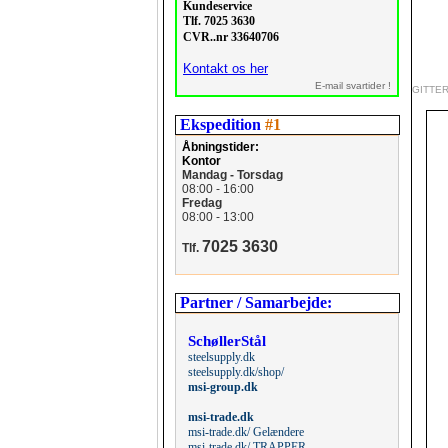
Kundeservice
Tlf. 7025 3630
CVR..nr 33640706
Kontakt os her
E-mail svartider !
GITTE
Ekspedition
#1
Åbningstider:
Kontor
Mandag - Torsdag
08:00 - 16:00
Fredag
08:00 - 13:00
7025 3630
Tlf.
Partner / Samarbejde:
SchøllerStål
steelsupply.dk
steelsupply.dk/shop/
msi-group.dk
msi-trade.dk
msi-trade.dk/ Gelændere
msi-trade.dk/ TRAPPER