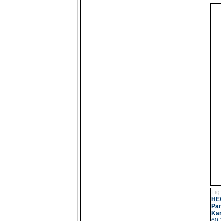
Fig
HEG
Pan
Kan
60 