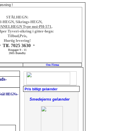
øsning !
STÅLHEGN:
l-HEGN, Sikrings-HEGN,
PANELHEGN Type msi-PH-571
,
er Tyveri-sikring i gitter-hegn:
Tilbud,Pris,
Hurtig levering!
Tlf. 7025 3630
*
*
Ringager 9 - 11
2605 Brøndby
Om Firma
ads-
Pris billigt gelænder
 Stål HEGNs-
Smedejerns gelænder