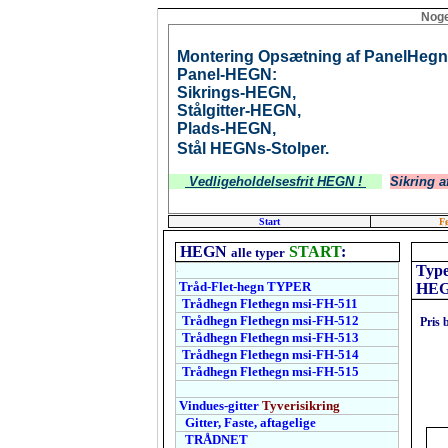
Noge
Montering Opsætning af PanelHegn
Panel-HEGN:
Sikrings-HEGN,
Stålgitter-HEGN,
Plads-HEGN,
Stål HEGNs-Stolper.
Vedligeholdelsesfrit HEGN !
Sikring a
Start
Fø
HEGN
START
:
alle typer
Type
.
Tråd-Flet-hegn T
YPER
HEGN
Trådhegn Flethegn msi-FH-511
Trådhegn Flethegn msi-FH-512
Pris
Trådhegn Flethegn msi-FH-513
Trådhegn Flethegn msi-FH-514
Trådhegn Flethegn msi-FH-515
.
Vindues-gitter
Tyverisikring
Gitter, Faste, aftagelige
TRÅDNET