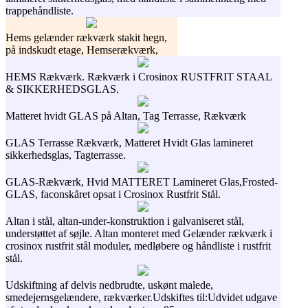
trappehåndliste.
Hems gelænder rækværk stakit hegn,
på indskudt etage, Hemserækværk,
HEMS Rækværk. Rækværk i Crosinox RUSTFRIT STAAL
& SIKKERHEDSGLAS.
Matteret hvidt GLAS på Altan, Tag Terrasse, Rækværk
GLAS Terrasse Rækværk, Matteret Hvidt Glas lamineret
sikkerhedsglas, Tagterrasse.
GLAS-Rækværk, Hvid MATTERET Lamineret Glas,Frosted-
GLAS, faconskåret opsat i Crosinox Rustfrit Stål.
Altan i stål, altan-under-konstruktion i galvaniseret stål,
understøttet af søjle. Altan monteret med Gelænder rækværk i
crosinox rustfrit stål moduler, medløbere og håndliste i rustfrit
stål.
Udskiftning af delvis nedbrudte, uskønt malede,
smedejernsgelændere, rækværker.Udskiftes til:Udvidet udgave