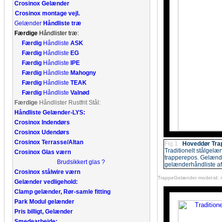
Crosinox Gelænder
Crosinox montage vejl.
Gelænder
Håndliste træ
Færdige
Håndlister træ:
Færdig
Håndliste
ASK
Færdig
Håndliste
EG
Færdig
Håndliste
IPE
Færdig
Håndliste
Mahogny
Færdig
Håndliste
TEAK
Færdig
Håndliste
Valnød
Færdige
Håndlister Rustfrit Stål:
Håndliste Gelænder-LYS:
Crosinox Indendørs
Crosinox Udendørs
Crosinox Terrasse/Altan
Fig.1
Hoveddør Tra
Traditionelt stålgelæn
Crosinox Glas værn
trapperepos. Gelænder 
Brudsikkert glas ?
gelænderhåndliste af
Crosinox stålwire værn
TrappeGelænder model-id: 
Gelænder vedligehold:
Clamp gelænder, Rør-samle fitting
Park Modul gelænder
Pris billigt, Gelænder
Smedearbejde: