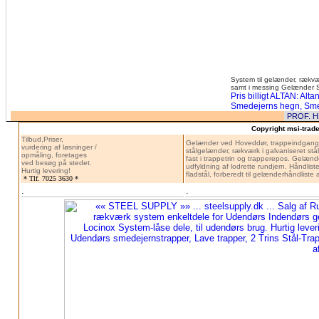
System til gelænder, rækværke
samt i messing
Gelænder Sys
Pris billigt ALTAN: Al
Smedejerns hegn, Smede
Copyright msi-trade 
Tilbud,Priser,
Gelænder ved Hoveddør, trappeindgang
vurdering af løsninger /
stålgelænder, rækværk i galvaniseret stål
opmåling, foretages
fast i trappetrin og trapperepos. Gelænd
ved besøg på stedet.
udfyldning af lodrette rundjern. Håndliste
Hurtig levering!
fladstål, forberedt til gelænderhåndliste a
* Tlf. 7025 3630 *
.
.