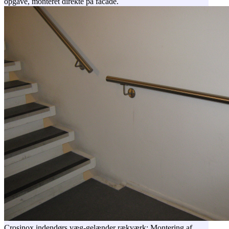
opgave, monteret direkte på facade.
Crosinox indendørs væg-gelænder rækværk: Montering af