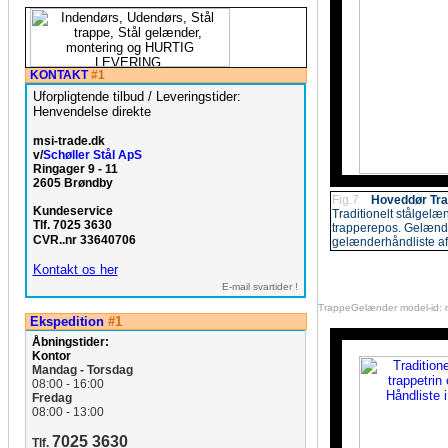
KONTAKT
#1
Uforpligtende tilbud / Leveringstider:
Henvendelse direkte
msi-trade.dk
v/
Schøller Stål ApS
Ringager 9 - 11
2605 Brøndby
Fig.7
Hoveddør Tr
Kundeservice
Traditionelt stålgelæn
Tlf. 7025 3630
trapperepos. Gelænder 
CVR..nr 33640706
gelænderhåndliste af f
Kontakt os her
E-mail svartider !
TrappeGelænder model-id: 
Ekspedition
#1
Åbningstider:
Kontor
Mandag - Torsdag
08:00 - 16:00
Fredag
08:00 - 13:00
7025 3630
Tlf.