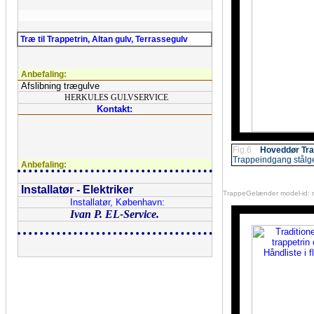
Træ til Trappetrin, Altan gulv, Terrassegulv
Anbefaling:
Afslibning trægulve
HERKULES GULVSERVICE
Kontakt:
Fig.6
Hoveddør Tr
Trappeindgang
stålg
Anbefaling:
Installatør - Elektriker
TrappeGelænder model-id: 
Installatør, København:
Ivan P. EL-Service.