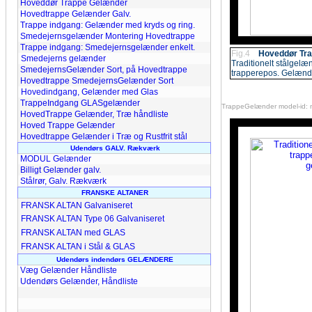
Hoveddør Trappe Gelænder
Hovedtrappe Gelænder Galv.
Trappe indgang: Gelænder med kryds og ring.
Smedejernsgelænder Montering Hovedtrappe
Trappe indgang: Smedejernsgelænder enkelt.
Fig.4
Hoveddør Tr
Smedejerns gelænder
Traditionelt stålgelæn
SmedejernsGelænder Sort, på Hovedtrappe
trapperepos. Gelænder
Hovedtrappe SmedejernsGelænder Sort
Hovedindgang, Gelænder med Glas
TrappeIndgang GLASgelænder
TrappeGelænder model-id: 
HovedTrappe Gelænder, Træ håndliste
Hoved Trappe Gelænder
Hovedtrappe Gelænder i Træ og Rustfrit stål
Udendørs GALV. Rækværk
MODUL Gelænder
Billigt Gelænder galv.
Stålrør, Galv. Rækværk
FRANSKE ALTANER
FRANSK ALTAN Galvaniseret
FRANSK ALTAN Type 06 Galvaniseret
FRANSK ALTAN med GLAS
FRANSK ALTAN i Stål & GLAS
Udendørs indendørs GELÆNDERE
Væg Gelænder Håndliste
Udendørs Gelænder, Håndliste