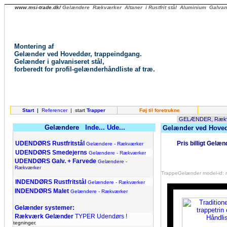
www.msi-trade.dk/
Gelændere Rækværker Altaner i Rustfrit stål Aluminium Galvaniser
Montering af
Gelænder ved Hoveddør, trappeindgang.
Gelænder i galvaniseret stål,
forberedt for profil-gelænderhåndliste af træ.
Start
|
Referencer
| start
Trapper
Føj til foretrukne
Gelændere
Inde...
Ude...
Gelænder ved Hovedd
.
UDENDØRS
Rustfritstål
Pris billigt Gelæ
Gelændere - Rækværker
UDENDØRS
Smedejerns
Gelændere - Rækværker
UDENDØRS
Galv. + Farvede
Gelændere -
Rækværker
TrappeGelænder model-id: 
.
INDENDØRS Rustfritstål
Gelændere - Rækværker
INDENDØRS
Malet
Gelændere - Rækværker
.
Gelænder systemer:
Rækværk Gelænder
TYPER Udendørs !
tegninger.