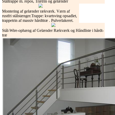
Ståltrappe m. repos, Trætrin og gelænder
Montering af gelænder rækværk. Værn af
rustfri stålstænger.Trappe: kvartsving opsadlet,
trappetrin af massiv hårdttræ . Pulverlakeret.
Stål-Wire-ophæng af Gelænder Rækværk og Håndliste i hårdt-
træ