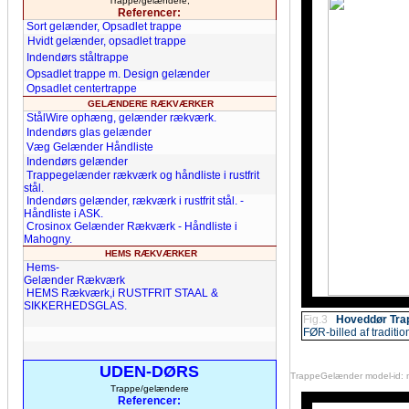
Trappe/gelændere,
Referencer:
Sort gelænder, Opsadlet trappe
Hvidt gelænder, opsadlet trappe
Indendørs ståltrappe
Opsadlet trappe m. Design gelænder
Opsadlet centertrappe
GELÆNDERE RÆKVÆRKER
StålWire ophæng, gelænder rækværk.
Indendørs glas gelænder
Væg Gelænder Håndliste
Indendørs gelænder
Trappegelænder rækværk og håndliste i rustfrit
stål.
Indendørs gelænder, rækværk i rustfrit stål. -
Håndliste i ASK.
Crosinox Gelænder Rækværk - Håndliste i
Mahogny.
HEMS
RÆKVÆRKER
Hems-
Gelænder Rækværk
HEMS Rækværk,i RUSTFRIT STAAL &
SIKKERHEDSGLAS.
Fig.3
Hoveddør Tra
FØR-billed af traditi
UDEN-DØRS
TrappeGelænder model-id: 
Trappe/gelændere
Referencer: