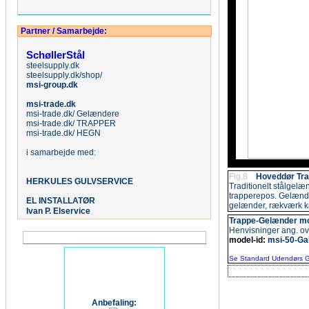
Partner / Samarbejde:
SchøllerStål
steelsupply.dk
steelsupply.dk/shop/
msi-group.dk
msi-trade.dk
msi-trade.dk/ Gelændere
msi-trade.dk/ TRAPPER
msi-trade.dk/ HEGN
i samarbejde med:
Fig.8
Hoveddør Tr
HERKULES
GULVSERVICE
Traditionelt stålgelæn
trapperepos. Gelænder
.
EL
INSTALLATØR
gelænder, rækværk kan
Ivan P. Elservice
Trappe
-Gelænder mo
Henvisninger ang. 
model-id:
msi-50-Gal
Se Standard Udendørs G
Anbefaling: