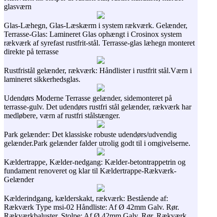
glasværn
Glas-Læhegn, Glas-Læskærm i system rækværk. Gelænder,
Terrasse-Glas: Lamineret Glas ophængt i Crosinox system
rækværk af syrefast rustfrit-stål. Terrasse-glas læhegn monteret
direkte på terrasse
Rustfristål gelænder, rækværk: Håndlister i rustfrit stål.Værn i
lamineret sikkerhedsglas.
Udendørs Moderne Terrasse gelænder, sidemonteret på
terrasse-gulv. Det udendørs rustfri stål gelænder, rækværk har
medløbere, værn af rustfri stålstænger.
Park gelænder: Det klassiske robuste udendørs/udvendig
gelænder.Park gelænder falder utrolig godt til i omgivelserne.
Kældertrappe, Kælder-nedgang: Kælder-betontrappetrin og
fundament renoveret og klar til Kældertrappe-Rækværk-
Gelænder
Kælderindgang, kælderskakt, rækværk: Bestående af:
Rækværk Type msi-02 Håndliste: Af Ø 42mm Galv. Rør.
Rækværkbaluster, Stolpe: Af Ø 42mm Galv. Rør. Rækværk