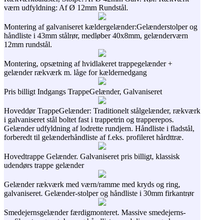
værn udfyldning: Af Ø 12mm Rundstål.
Montering af galvaniseret kældergelænder:Gelænderstolper og
håndliste i 43mm stålrør, medløber 40x8mm, gelænderværn
12mm rundstål.
Montering, opsætning af hvidlakeret trappegelænder +
gelænder rækværk m. låge for kældernedgang
Pris billigt Indgangs TrappeGelænder, Galvaniseret
Hoveddør TrappeGelænder: Traditionelt stålgelænder, rækværk
i galvaniseret stål boltet fast i trappetrin og trapperepos.
Gelænder udfyldning af lodrette rundjern. Håndliste i fladstål,
forberedt til gelænderhåndliste af f.eks. profileret hårdttræ.
Hovedtrappe Gelænder. Galvaniseret pris billigt, klassisk
udendørs trappe gelænder
Gelænder rækværk med værn/ramme med kryds og ring,
galvaniseret. Gelænder-stolper og håndliste i 30mm firkantrør
Smedejernsgelænder færdigmonteret. Massive smedejerns-