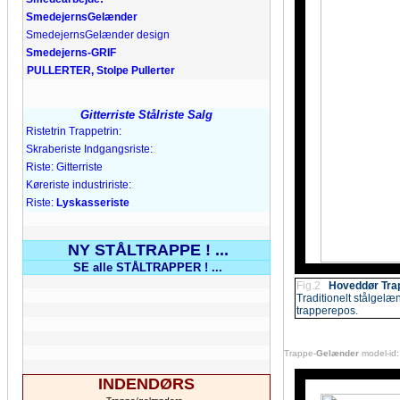
SmedejernsGelænder
SmedejernsGelænder
design
Smedejerns-
GRIF
PULLERTER, Stolpe Pullerter
Gitterriste Stålriste Salg
Riste
trin Trappetrin:
Skraberiste Indgangsriste:
Riste: Gitterriste
Køreriste industririste:
Riste:
Lyskasseriste
NY STÅLTRAPPE ! ...
SE alle STÅLTRAPPER ! ...
Fig.2
Hoveddør Tra
Traditionelt stålgelæn
trapperepos.
Trappe-
Gelænder
model-id:
INDENDØRS