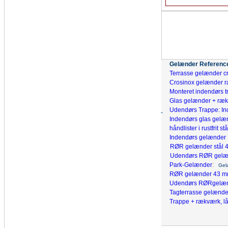
Gelænder Reference
Terrasse gelænder cros
Crosinox gelænder r
Monteret indendørs t
Glas gelænder + ræ
Udendørs Trappe: I
Indendørs glas gelæ
håndlister i rustfrit stå
Indendørs gelænder
RØR gelænder stål 
Udendørs RØR gelæ
Park-Gelænder
:
Gelæ
RØR gelænder 43 mm
Udendørs RØRgelæ
Tagterrasse gelænde
Trappe + rækværk, l