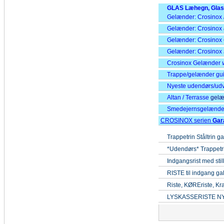
GLAS Læhegn, Gla
Gelænder: Crosinox
Gelænder: Crosinox
Gelænder: Crosinox
Gelænder: Crosinox
Crosinox Gelænder
Trappe/gelænder gui
Nyeste udendørs/udv
Altan / Terrasse
gelæ
Smedejernsgelænd
CROSINOX serien
Gar
Trappetrin Ståltrin g
*Udendørs* Trappetri
Indgangsrist med st
RISTE til indgang gal
Riste, KØREriste, Kraf
LYSKASSERISTE N