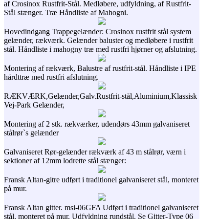
af Crosinox Rustfrit-Stål. Medløbere, udfyldning, af Rustfrit-
Stål stænger. Træ Håndliste af Mahogni.
Hovedindgang Trappegelænder: Crosinox rustfrit stål system
gelænder, rækværk. Gelænder baluster og medløbere i rustfrit
stål. Håndliste i mahogny træ med rustfri hjørner og afslutning.
Montering af rækværk, Balustre af rustfrit-stål. Håndliste i IPE
hårdttræ med rustfri afslutning.
RÆKVÆRK,Gelænder,Galv.Rustfrit-stål,Aluminium,Klassisk
Vej-Park Gelænder,
Montering af 2 stk. rækværker, udendørs 43mm galvaniseret
stålrør`s gelænder
Galvaniseret Rør-gelænder rækværk af 43 m stålrør, værn i
sektioner af 12mm lodrette stål stænger:
Fransk Altan-gitre udført i traditionel galvaniseret stål, monteret
på mur.
Fransk Altan gitter. msi-06GFA Udført i traditionel galvaniseret
stål, monteret på mur. Udfyldning rundstål. Se Gitter-Type 06