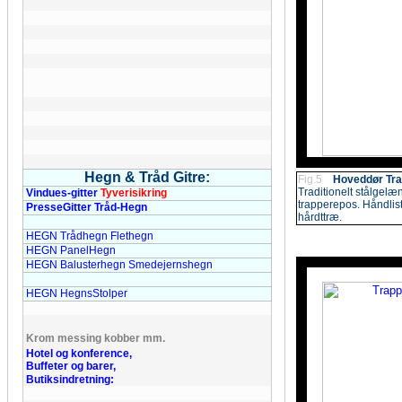
Hegn & Tråd Gitre:
Fig.5
Hoveddør Tr
Traditionelt stålgelæn
Vindues-gitter
Tyverisikring
trapperepos. Håndliste
PresseGitter Tråd-Hegn
hårdttræ.
HEGN Trådhegn Flethegn
HEGN PanelHegn
HEGN Balusterhegn Smedejernshegn
HEGN HegnsStolper
Krom messing kobber mm.
Hotel og konference,
Buffeter og barer,
Butiksindretning: