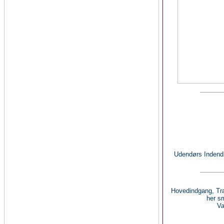
Udendørs Indendø
Hovedindgang, Tra
her s
Va