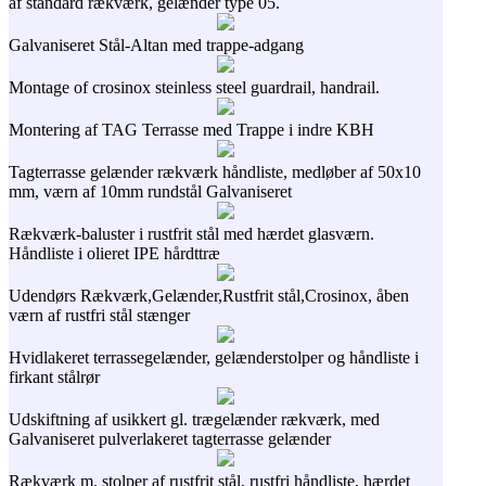
af standard rækværk, gelænder type 05.
Galvaniseret Stål-Altan med trappe-adgang
Montage of crosinox steinless steel guardrail, handrail.
Montering af TAG Terrasse med Trappe i indre KBH
Tagterrasse gelænder rækværk håndliste, medløber af 50x10
mm, værn af 10mm rundstål Galvaniseret
Rækværk-baluster i rustfrit stål med hærdet glasværn.
Håndliste i olieret IPE hårdttræ
Udendørs Rækværk,Gelænder,Rustfrit stål,Crosinox, åben
værn af rustfri stål stænger
Hvidlakeret terrassegelænder, gelænderstolper og håndliste i
firkant stålrør
Udskiftning af usikkert gl. trægelænder rækværk, med
Galvaniseret pulverlakeret tagterrasse gelænder
Rækværk m. stolper af rustfrit stål, rustfri håndliste, hærdet