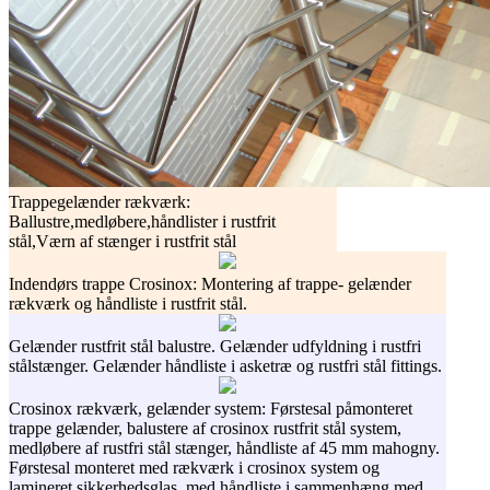
Trappegelænder rækværk:
Ballustre,medløbere,håndlister i rustfrit
stål,Værn af stænger i rustfrit stål
Indendørs trappe Crosinox: Montering af trappe- gelænder
rækværk og håndliste i rustfrit stål.
Gelænder rustfrit stål balustre. Gelænder udfyldning i rustfri
stålstænger. Gelænder håndliste i asketræ og rustfri stål fittings.
Crosinox rækværk, gelænder system: Førstesal påmonteret
trappe gelænder, balustere af crosinox rustfrit stål system,
medløbere af rustfri stål stænger, håndliste af 45 mm mahogny.
Førstesal monteret med rækværk i crosinox system og
lamineret sikkerhedsglas, med håndliste i sammenhæng med