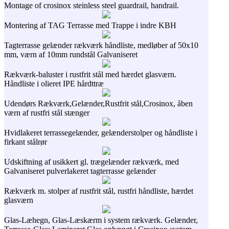
Montage of crosinox steinless steel guardrail, handrail.
Montering af TAG Terrasse med Trappe i indre KBH
Tagterrasse gelænder rækværk håndliste, medløber af 50x10
mm, værn af 10mm rundstål Galvaniseret
Rækværk-baluster i rustfrit stål med hærdet glasværn.
Håndliste i olieret IPE hårdttræ
Udendørs Rækværk,Gelænder,Rustfrit stål,Crosinox, åben
værn af rustfri stål stænger
Hvidlakeret terrassegelænder, gelænderstolper og håndliste i
firkant stålrør
Udskiftning af usikkert gl. trægelænder rækværk, med
Galvaniseret pulverlakeret tagterrasse gelænder
Rækværk m. stolper af rustfrit stål, rustfri håndliste, hærdet
glasværn
Glas-Læhegn, Glas-Læskærm i system rækværk. Gelænder,