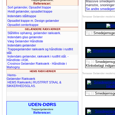
Trappe/gelændere,
Massive smedejerns-
Referencer:
mønstre, snoninge
Sort gelænder, Opsadlet trappe
Se andre smedejern
Hvidt gelænder, opsadlet trappe
Indendørs ståltrappe
Terrasse Gelænder model-id
Opsadlet trappe m. Design gelænder
Opsadlet centertrappe
GELÆNDERE RÆKVÆRKER
Smedejernsgel
Fig.9
StålWire ophæng, gelænder rækværk.
Indendørs glas gelænder
Væg Gelænder Håndliste
Indendørs gelænder
Trappegelænder rækværk og håndliste i rustfrit
stål.
Indendørs gelænder, rækværk i rustfrit stål. -
Håndliste i ASK.
Smedejernsg
Fig.10
Crosinox Gelænder Rækværk - Håndliste i
Klinkebelagt indgan
Mahogny.
HEMS
RÆKVÆRKER
Terrasse Gelænder model-id
Hems-
Gelænder Rækværk
HEMS Rækværk,i RUSTFRIT STAAL &
SIKKERHEDSGLAS.
Smedejernsge
Fig.11
UDEN-DØRS
Trappe/gelændere
Referencer: