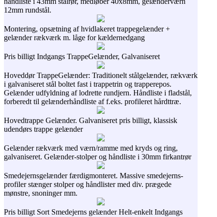
håndliste i 43mm stålrør, medløber 40x8mm, gelænderværn
12mm rundstål.
Montering, opsætning af hvidlakeret trappegelænder +
gelænder rækværk m. låge for kældernedgang
Pris billigt Indgangs TrappeGelænder, Galvaniseret
Hoveddør TrappeGelænder: Traditionelt stålgelænder, rækværk
i galvaniseret stål boltet fast i trappetrin og trapperepos.
Gelænder udfyldning af lodrette rundjern. Håndliste i fladstål,
forberedt til gelænderhåndliste af f.eks. profileret hårdttræ.
Hovedtrappe Gelænder. Galvaniseret pris billigt, klassisk
udendørs trappe gelænder
Gelænder rækværk med værn/ramme med kryds og ring,
galvaniseret. Gelænder-stolper og håndliste i 30mm firkantrør
Smedejernsgelænder færdigmonteret. Massive smedejerns-
profiler stænger stolper og håndlister med div. prægede
mønstre, snoninger mm.
Pris billigt Sort Smedejerns gelænder Helt-enkelt Indgangs