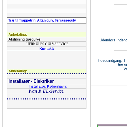
Træ til Trappetrin, Altan gulv, Terrassegulv
Anbefaling:
Afslibning trægulve
Udendørs Indend
HERKULES GULVSERVICE
Kontakt:
Hovedindgang, Tr
her s
Va
Anbefaling:
Installatør - Elektriker
Installatør, København:
Ivan P. EL-Service.