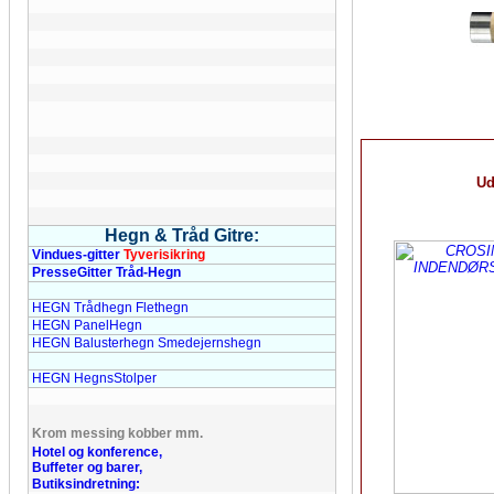
Ud
Hegn & Tråd Gitre:
Vindues-gitter
Tyverisikring
PresseGitter Tråd-Hegn
HEGN Trådhegn Flethegn
HEGN PanelHegn
HEGN Balusterhegn Smedejernshegn
HEGN HegnsStolper
Krom messing kobber mm.
Hotel og konference,
Buffeter og barer,
Butiksindretning: