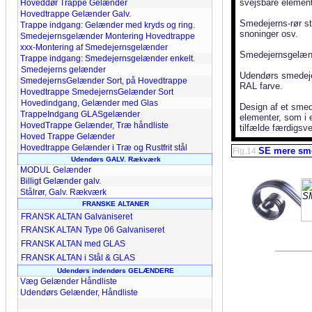
svejsbare elemente
Hoveddør Trappe Gelænder
Hovedtrappe Gelænder Galv.
Smedejerns-rør st
Trappe indgang: Gelænder med kryds og ring.
snoninger osv.
Smedejernsgelænder Montering Hovedtrappe
xxx-Montering af Smedejernsgelænder
Smedejernsgelænd
Trappe indgang: Smedejernsgelænder enkelt.
Smedejerns gelænder
Udendørs smedeje
SmedejernsGelænder Sort, på Hovedtrappe
RAL farve.
Hovedtrappe SmedejernsGelænder Sort
Hovedindgang, Gelænder med Glas
Design af et smed
TrappeIndgang GLASgelænder
elementer, som i 
HovedTrappe Gelænder, Træ håndliste
tilfælde færdigsv
Hoved Trappe Gelænder
Hovedtrappe Gelænder i Træ og Rustfrit stål
SE mere sm
Fig.14
Udendørs GALV. Rækværk
MODUL Gelænder
Billigt Gelænder galv.
Stålrør, Galv. Rækværk
FRANSKE ALTANER
FRANSK ALTAN Galvaniseret
FRANSK ALTAN Type 06 Galvaniseret
FRANSK ALTAN med GLAS
FRANSK ALTAN i Stål & GLAS
Udendørs indendørs GELÆNDERE
Væg Gelænder Håndliste
Udendørs Gelænder, Håndliste