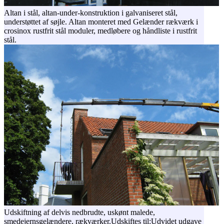
Altan i stål, altan-under-konstruktion i galvaniseret stål,
understøttet af søjle. Altan monteret med Gelænder rækværk i
crosinox rustfrit stål moduler, medløbere og håndliste i rustfrit
stål.
Udskiftning af delvis nedbrudte, uskønt malede,
smedejernsgelændere, rækværker.Udskiftes til:Udvidet udgave