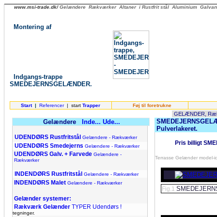
www.msi-trade.dk/
Gelændere Rækværker Altaner i Rustfrit stål Aluminium Galvaniser
Montering af
Indgangs-trappe
SMEDEJERNSGELÆNDER.
Start
|
Referencer
| start
Trapper
Føj til foretrukne
SMEDEJERNSGELÆNDE
Gelændere
Inde...
Ude...
Pulverlakeret.
.
UDENDØRS
Rustfritstål
Gelændere - Rækværker
Pris billigt 
UDENDØRS
Smedejerns
Gelændere - Rækværker
UDENDØRS
Galv. + Farvede
Gelændere -
Terrasse Gelænder model-id
Rækværker
.
INDENDØRS Rustfritstål
Gelændere - Rækværker
INDENDØRS
Malet
Gelændere - Rækværker
SMEDEJERNS
Fig.1
.
Gelænder systemer:
Rækværk Gelænder
TYPER Udendørs !
tegninger.