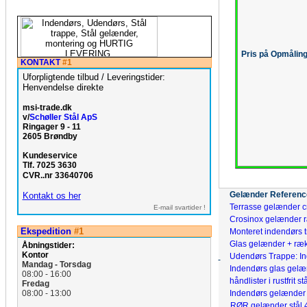
Pris på Opmåling
KONTAKT
#1
Uforpligtende tilbud / Leveringstider:
Henvendelse direkte
msi-trade.dk
v/
Schøller Stål ApS
Ringager 9 - 11
2605 Brøndby
Kundeservice
Tlf. 7025 3630
CVR..nr 33640706
Gelænder Referenc
Kontakt os her
Terrasse gelænder cro
E-mail svartider !
Crosinox gelænder 
Ekspedition
#1
Monteret indendørs 
Glas gelænder + ræ
Åbningstider:
Kontor
Udendørs Trappe: I
Mandag - Torsdag
Indendørs glas gelæ
08:00 - 16:00
håndlister i rustfrit stå
Fredag
08:00 - 13:00
Indendørs gelænder
RØR gelænder stål