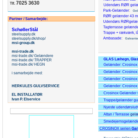
7025 3630
Tlf.
Udendørs RØR gel
Park-Gelænder
:
Gelæ
RØR gelænder 43 mm
Partner / Samarbejde:
Udendørs RØRgelæ
Tagterrasse gelænd
SchøllerStål
Trappe + rækværk, l
steelsupply.dk
Ambasade
:
steelsupply.dk/shop/
Galvanise
msi-group.dk
msi-trade.dk
msi-trade.dk/ Gelændere
GLAS Læhegn, Gl
msi-trade.dk/ TRAPPER
msi-trade.dk/ HEGN
Gelænder: Crosino
Gelænder: Crosino
i samarbejde med:
Gelænder: Crosino
HERKULES
GULVSERVICE
Gelænder: Crosino
Crosinox Gelænder
.
EL
INSTALLATØR
Ivan P. Elservice
Trappe/gelænder gu
Nyeste udendørs/udv
Altan / Terrasse
gelæ
Smedejernsgelænd
CROSINOX serien
Gar