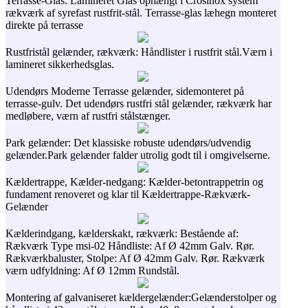
Terrasse-Glas: Lamineret Glas ophængt i Crosinox system
rækværk af syrefast rustfrit-stål. Terrasse-glas læhegn monteret
direkte på terrasse
Rustfristål gelænder, rækværk: Håndlister i rustfrit stål.Værn i
lamineret sikkerhedsglas.
Udendørs Moderne Terrasse gelænder, sidemonteret på
terrasse-gulv. Det udendørs rustfri stål gelænder, rækværk har
medløbere, værn af rustfri stålstænger.
Park gelænder: Det klassiske robuste udendørs/udvendig
gelænder.Park gelænder falder utrolig godt til i omgivelserne.
Kældertrappe, Kælder-nedgang: Kælder-betontrappetrin og
fundament renoveret og klar til Kældertrappe-Rækværk-
Gelænder
Kælderindgang, kælderskakt, rækværk: Bestående af:
Rækværk Type msi-02 Håndliste: Af Ø 42mm Galv. Rør.
Rækværkbaluster, Stolpe: Af Ø 42mm Galv. Rør. Rækværk
værn udfyldning: Af Ø 12mm Rundstål.
Montering af galvaniseret kældergelænder:Gelænderstolper og