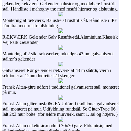
gelænder, rækværk. Gelænder baluster og medløbere i rustfrit
stål. Håndliste i mahogny træ med rustfri hjørner og afslutning.
Montering af rækværk, Balustre af rustfrit-stål. Håndliste i IPE
hårdttræ med rustfri afslutning.
RÆKVÆRK,Gelænder,Galv.Rustfrit-stål,Aluminium,Klassisk
Vej-Park Gelænder,
Montering af 2 stk. rækværker, udendørs 43mm galvaniseret
stålrør`s gelænder
Galvaniseret Rør-gelænder rækværk af 43 m stålrør, værn i
sektioner af 12mm lodrette stål stænger:
Fransk Altan-gitre udført i traditionel galvaniseret stål, monteret
på mur.
Fransk Altan gitter. msi-06GFA Udført i traditionel galvaniseret
stål, monteret på mur. Udfyldning rundstål. Se Gitter-Type 06
Ialt 2x3 mur-bolte. (for ældre murværk, samt 1. sal og højere. )
Fransk Altan enkeltdør-modul i 30x30 galv. Firkantrør, med
sikkerhedsglas, monteret direkte på facade.