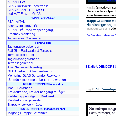
ALTAN GLAS
GLAS-Rækværk, Tagterrasse.
Smedejernsg
Fig.12
GLAS ALTAN - TERRASSE,
De snoede stolper, 
med MAT Frosted-GLAS
smedejerns-element
ALTAN TERRASSER
TrappeGelænder mod
STÅL ALTAN
Henvisninger ang.
Altan Gitter i galv. stål
model
TrappeGelænder
ALTAN i stål, med trappeadgang
,
Crosinox montering
Se Standard Udendørs G
Tagterrasse i 2 niveauer.
TERRASSER
Tag terrasse gelænder
Stål Glas Rækværk på Terrasse
Terrasse gelænder
Tagterrasse gelænder
Terrassegelænder
SE alle UDENDØRS
Altan/Terrasse Havudsigt
GLAS Læhegn, Glas Læskærm
Montering GLAS Gelænder Rækværk
Udendørs moderne gelænder, rækværker
.
KÆLDER TRAPPER Rækværker
Modul-Gelænder
SE Smedeje
Fig.13
Kældertrappe, Kælder-nedgang m. låge:
Kældertrappe indgang, Rækværk
Kældertrappe gelænder
Trappe + rækværk, låge.
Smedejernsge
HOVEDTRAPPER -
IndgangsTrapper
I den forstand, 
Indgangs Trappe Gelænder