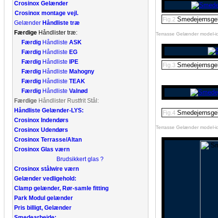
Crosinox Gelænder
Crosinox montage vejl.
Smedejernsgelæ
Fig.2
Gelænder
Håndliste træ
Færdige
Håndlister træ:
Terrasse Gelænder model-id
Færdig
Håndliste
ASK
Færdig
Håndliste
EG
Færdig
Håndliste
IPE
Smedejernsgel
Fig.3
Færdig
Håndliste
Mahogny
Færdig
Håndliste
TEAK
Færdig
Håndliste
Valnød
Færdige
Håndlister Rustfrit Stål:
Håndliste Gelænder-LYS:
Smedejernsgel
Fig.4
Crosinox Indendørs
Terrasse Gelænder model-id
Crosinox Udendørs
Crosinox Terrasse/Altan
Crosinox Glas værn
Brudsikkert glas ?
Crosinox stålwire værn
Gelænder vedligehold:
Clamp gelænder, Rør-samle fitting
Park Modul gelænder
Pris billigt, Gelænder
Smedearbejde: