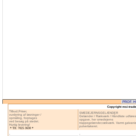
Copyright msi-trade 
Tilbud,Priser,
SMEDEJERNSGELÆNDER
vurdering af løsninger /
Gelænder / Rækværk / Håndliste udføres
opmåling, foretages
opgave, her smedejerns
ved besøg på stedet.
trappegelænder,rækværk. Varmt galvanis
Hurtig levering!
pulverlakeret.
* Tlf. 7025 3630 *
.
.