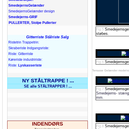
SmedejernsGelænder
SmedejernsGelænder
design
Smedejerns-
GRIF
PULLERTER, Stolpe Pullerter
Smedejernsgelæ
Fig.5
støbes.
Gitterriste Stålriste Salg
Riste
trin Trappetrin:
Skraberiste Indgangsriste:
Riste: Gitterriste
Køreriste industririste:
Smedejernsgel
Fig.6
Riste:
Lyskasseriste
Terrasse Gelænder model-id
NY STÅLTRAPPE ! ...
SE alle STÅLTRAPPER ! ...
Smedejernsgel
Fig.7
Smedejerns- stænge
mm.
INDENDØRS
Smedejernsgel
Fig.8