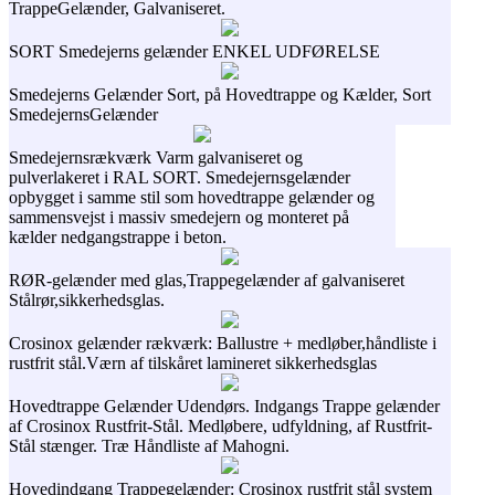
TrappeGelænder, Galvaniseret.
SORT Smedejerns gelænder ENKEL UDFØRELSE
Smedejerns Gelænder Sort, på Hovedtrappe og Kælder, Sort
SmedejernsGelænder
Smedejernsrækværk Varm galvaniseret og
pulverlakeret i RAL SORT. Smedejernsgelænder
opbygget i samme stil som hovedtrappe gelænder og
sammensvejst i massiv smedejern og monteret på
kælder nedgangstrappe i beton.
RØR-gelænder med glas,Trappegelænder af galvaniseret
Stålrør,sikkerhedsglas.
Crosinox gelænder rækværk: Ballustre + medløber,håndliste i
rustfrit stål.Værn af tilskåret lamineret sikkerhedsglas
Hovedtrappe Gelænder Udendørs. Indgangs Trappe gelænder
af Crosinox Rustfrit-Stål. Medløbere, udfyldning, af Rustfrit-
Stål stænger. Træ Håndliste af Mahogni.
Hovedindgang Trappegelænder: Crosinox rustfrit stål system