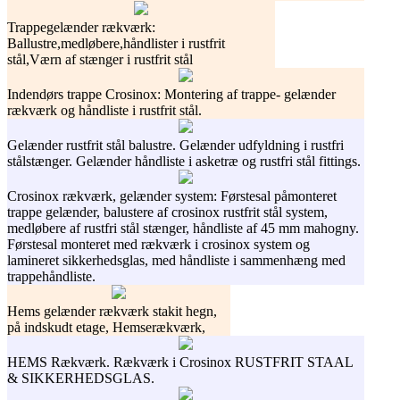
Trappegelænder rækværk:
Ballustre,medløbere,håndlister i rustfrit
stål,Værn af stænger i rustfrit stål
Indendørs trappe Crosinox: Montering af trappe- gelænder
rækværk og håndliste i rustfrit stål.
Gelænder rustfrit stål balustre. Gelænder udfyldning i rustfri
stålstænger. Gelænder håndliste i asketræ og rustfri stål fittings.
Crosinox rækværk, gelænder system: Førstesal påmonteret
trappe gelænder, balustere af crosinox rustfrit stål system,
medløbere af rustfri stål stænger, håndliste af 45 mm mahogny.
Førstesal monteret med rækværk i crosinox system og
lamineret sikkerhedsglas, med håndliste i sammenhæng med
trappehåndliste.
Hems gelænder rækværk stakit hegn,
på indskudt etage, Hemserækværk,
HEMS Rækværk. Rækværk i Crosinox RUSTFRIT STAAL
& SIKKERHEDSGLAS.