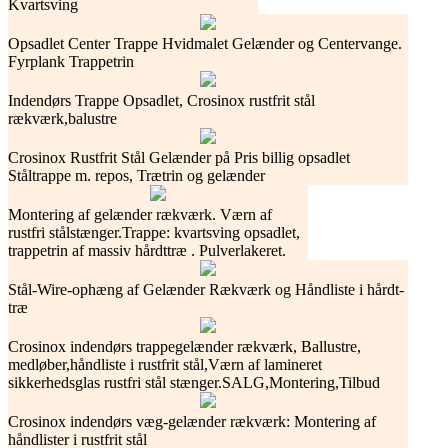
Kvartsving
Opsadlet Center Trappe Hvidmalet Gelænder og Centervange.
Fyrplank Trappetrin
Indendørs Trappe Opsadlet, Crosinox rustfrit stål
rækværk,balustre
Crosinox Rustfrit Stål Gelænder på Pris billig opsadlet
Ståltrappe m. repos, Trætrin og gelænder
Montering af gelænder rækværk. Værn af
rustfri stålstænger.Trappe: kvartsving opsadlet,
trappetrin af massiv hårdttræ . Pulverlakeret.
Stål-Wire-ophæng af Gelænder Rækværk og Håndliste i hårdt-
træ
Crosinox indendørs trappegelænder rækværk, Ballustre,
medløber,håndliste i rustfrit stål,Værn af lamineret
sikkerhedsglas rustfri stål stænger.SALG,Montering,Tilbud
Crosinox indendørs væg-gelænder rækværk: Montering af
håndlister i rustfrit stål