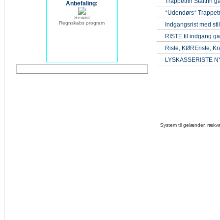
Trappetrin Ståltrin g
Anbefaling:
*Udendørs* Trappetri
Seriøst
Regnskabs program
Indgangsrist med st
RISTE til indgang gal
Riste, KØREriste, Kra
LYSKASSERISTE N
System til gelænder, rækvæ